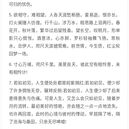
可归的忧伤。
5. 欲相守，难相望，人各天涯愁断肠。爱易逝，恨亦长，
灯火阑珊人彷徨。行千山，涉万水，相思路上泪两行。春
花开，秋叶落，繁华过后留残香。望长空，叹明月，形单
影只心惆怅。酒意浓，心亦醉，罗衫轻袖舞飞扬。思秋
水，念伊人，咫尺天涯媲鸳鸯。前世情，今生债，红尘轮
回梦一场。
6. 寸心万绪，咫尺千里。美景良天，彼此空有相怜意，未
有相怜计!
7. 若如初见，人生便处处都是姹紫嫣红;若如初见，便少却
了许多惆怅无奈，辗转反侧;若如初见，人生便少却了后来
患得患失与伤痛。可是人生，又怎么会只如初见，随着岁
月的流转，最初美好的惊艳，亦会随之一点一点地流失。
也许再回首，此时的心境与彼时的悸动，早就隔了地，隔
了沧海与桑田，只余无尽唏嘘!