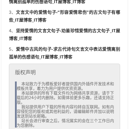
情离别孤单的伤感语句_IT屋博客_IT博客
文言文中的爱情句子-“形容爱情悲伤”的古文句子有哪
3、
些_IT屋博客_IT博客
坚持爱情的文言文句子-劝鉴珍惜爱情的古文句子_IT屋
4、
博客_IT博客
爱情中古风的句子-求古代诗句文言文中表达爱情离别
5、
孤单的伤感语句_IT屋博客_IT博客
版权声明
  本站致力于为模板爱好者提供国内外插件开发技术和
模板共享，着力为用户提供优资资源。

  本站提供的所有下载文件均为网络共享资源，请于下
载后的24小时内删除。如需体验更多乐趣，还请支持正
版。

  我站提供用户下载的所有内容均转自互联网。如有内
容侵犯您的版权或其他利益的，请编辑邮件并加以说明
发送到站长邮箱。

  站长会进行审查之后，情况属实的会在三个工作日内
为您删除。