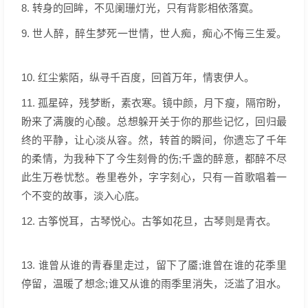
8. 转身的回眸，不见阑珊灯光，只有背影相依落寞。
9. 世人醉，醉生梦死一世情，世人痴，痴心不悔三生爱。
10. 红尘紫陌，纵寻千百度，回首万年，情衷伊人。
11. 孤星碎，残梦断，素衣寒。镜中颜，月下瘦，隔帘盼，
盼来了满腹的心酸。总想躲开关于你的那些记忆，回归最
终的平静，让心淡从容。然，转首的瞬间，你遗忘了千年
的柔情，为我种下了今生刻骨的伤;千盏的醉意，都醉不尽
此生万卷忧愁。卷里卷外，字字刻心，只有一首歌唱着一
个不变的故事，淡入心底。
12. 古筝悦耳，古琴悦心。古筝如花旦，古琴则是青衣。
13. 谁曾从谁的青春里走过，留下了靥;谁曾在谁的花季里
停留，温暖了想念;谁又从谁的雨季里消失，泛滥了泪水。