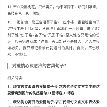
14. 碧血染就桃花，只想再见，你泪如雨下，听刀剑喑哑，
高楼奄奄一息，倾塌。
15. 一把花锄，黛玉含泪葬了谁?一座小楼，香君独坐为了
谁?长生殿上问君皇，马崽坡上香魂消!一声珍重，送了谁?
别了谁?伤了谁?苦了谁?又丢了谁?原来谁也只是谁的曾
经，原来错过就成了往事，再见却已不是故人，若人生只
如初见，我只想记着彼此初遇时的美好，自此，不伤秋
水，不憔颜。
对爱情心灰意冷的古风句子？
相关阅读：
顾文言文浪漫的爱情句子长-求古代诗句文言文中表达
1、
爱情离别孤单的伤感语句_IT屋博客_IT博客
表达伤心离开的爱情句子-求古代诗句文言文中表达爱
2、