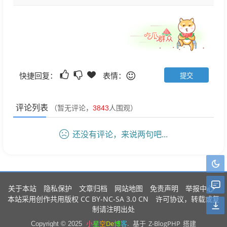
快捷回复：
表情：
评论列表
（暂无评论，
3843
人围观）
还没有评论，来说两句吧...
关于本站
隐私保护
文章归档
网站地图
免责声明
举报中心
CC BY-NC-SA 3.0 CN
本站采用创作共用版权
许可协议，转载或复
制请注明出处
小
星
空
De
博
客
.
Z-BlogPHP
Copyright © 2025
基于
搭建