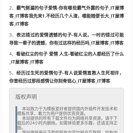
霸气侧漏的句子爱情-你有哪些霸气外露的句子_IT屋博
2、
客_IT博客我先来1.不经历几个人渣，哪能随便长大_IT屋博
客_IT博客
表达错过的爱情遗憾的句子-有人说，一时的错过可能
3、
导致一辈子的遗憾，你有过这样的经历吗_IT屋博客_IT博客
看破红尘的句子 爱情 人生-看破红尘的人都经历了什么
4、
_IT屋博客_IT博客
经历过生死的爱情句子-有人说爱情直教人生死相许，
5、
你曾经历过那段感情让你刻骨铭心_IT屋博客_IT博客
版权声明
  本站致力于为模板爱好者提供国内外插件开发技术和
模板共享，着力为用户提供优资资源。

  本站提供的所有下载文件均为网络共享资源，请于下
载后的24小时内删除。如需体验更多乐趣，还请支持正
版。

  我站提供用户下载的所有内容均转自互联网。如有内