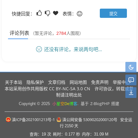
快捷回复：
表情：
评论列表
（暂无评论，
2784
人围观）
还没有评论，来说两句吧...
关于本站
隐私保护
文章归档
网站地图
免责声明
举报中心
CC BY-NC-SA 3.0 CN
本站采用创作共用版权
许可协议，转载或复
制请注明出处
小
星
空
De
博
客
.
Z-BlogPHP
Copyright © 2025
基于
搭建
滇ICP备2021001213号-1
滇公网安备 53090202000120号
安全运
行
2150
天
查询：19 次
耗时：0.177 秒
内存：31.09 M