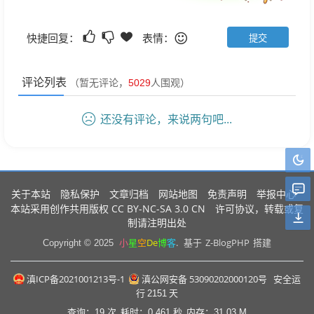
快捷回复：
表情：
评论列表
（暂无评论，
5029
人围观）
还没有评论，来说两句吧...
关于本站
隐私保护
文章归档
网站地图
免责声明
举报中心
CC BY-NC-SA 3.0 CN
本站采用创作共用版权
许可协议，转载或复
制请注明出处
小
星
空
De
博
客
.
Z-BlogPHP
Copyright © 2025
基于
搭建
滇ICP备2021001213号-1
滇公网安备 53090202000120号
安全运
行
2151
天
查询：19 次
耗时：0.461 秒
内存：31.03 M