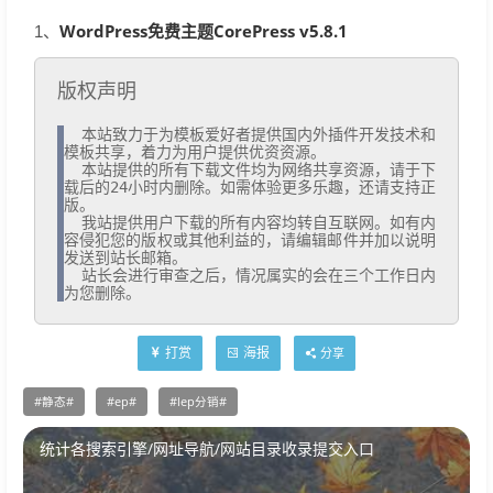
WordPress免费主题CorePress v5.8.1
1、
版权声明
  本站致力于为模板爱好者提供国内外插件开发技术和
模板共享，着力为用户提供优资资源。

  本站提供的所有下载文件均为网络共享资源，请于下
载后的24小时内删除。如需体验更多乐趣，还请支持正
版。

  我站提供用户下载的所有内容均转自互联网。如有内
容侵犯您的版权或其他利益的，请编辑邮件并加以说明
发送到站长邮箱。

  站长会进行审查之后，情况属实的会在三个工作日内
为您删除。
打赏
海报
分享
静态
ep
lep分销
统计各搜索引擎/网址导航/网站目录收录提交入口