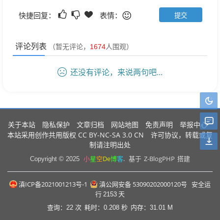
快捷回复：
表情：
评论列表
（暂无评论，
1674
人围观）
还没有评论，来说两句吧...
关于本站
隐私保护
文章归档
网站地图
免责声明
举报中心
CC BY-NC-SA 3.0 CN
本站采用创作共用版权
许可协议，转载或复
制请注明出处
小
星
空
De
博
客
.
Z-BlogPHP
Copyright © 2025
基于
搭建
滇ICP备2021001213号-1
滇公网安备 53090202000120号
安全运
行
2153
天
查询：22 次
耗时：0.208 秒
内存：31.01 M