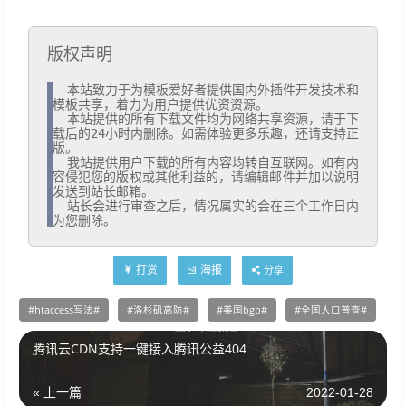
版权声明
  本站致力于为模板爱好者提供国内外插件开发技术和
模板共享，着力为用户提供优资资源。

  本站提供的所有下载文件均为网络共享资源，请于下
载后的24小时内删除。如需体验更多乐趣，还请支持正
版。

  我站提供用户下载的所有内容均转自互联网。如有内
容侵犯您的版权或其他利益的，请编辑邮件并加以说明
发送到站长邮箱。

  站长会进行审查之后，情况属实的会在三个工作日内
为您删除。
打赏
海报
分享
htaccess写法
洛杉矶高防
美国bgp
全国人口普查
腾讯云CDN支持一键接入腾讯公益404
« 上一篇
2022-01-28