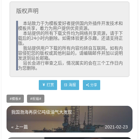
版权声明
  本站致力于为模板爱好者提供国内外插件开发技术和
模板共享，着力为用户提供优资资源。

  本站提供的所有下载文件均为网络共享资源，请于下
载后的24小时内删除。如需体验更多乐趣，还请支持正
版。

  我站提供用户下载的所有内容均转自互联网。如有内
容侵犯您的版权或其他利益的，请编辑邮件并加以说明
发送到站长邮箱。

  站长会进行审查之后，情况属实的会在三个工作日内
为您删除。
打赏
海报
分享
模板
祝福
我国渤海再获亿吨级油气大发现
« 上一篇
2021-02-23