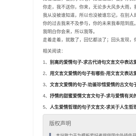
你走，我不送你，你来，无论多大风多大雨，
我从没被谁知道，所以也没被谁忘记，在别人
你的过去我来不及参与，你的未来我奉陪到底
我明白你会来，所以我等。
走着走着，就散了，回忆都淡了；回头发现，
相关阅读：
别离的爱情句子-求古代诗句文言文中表达
1、
用文言文爱情的句子有哪些-用文言文表达
2、
文言文爱情的句子-劝鉴珍惜爱情的古文句子_
3、
抒情的甜蜜爱情文言文句子-求与爱情有关的唯
4、
人生爱情哲理的句子文言文-求关于人生哲理的
5、
版权声明
  本站致力于为模板爱好者提供国内外插件开发技术和模板共享，着力为用户提供优资资源。
