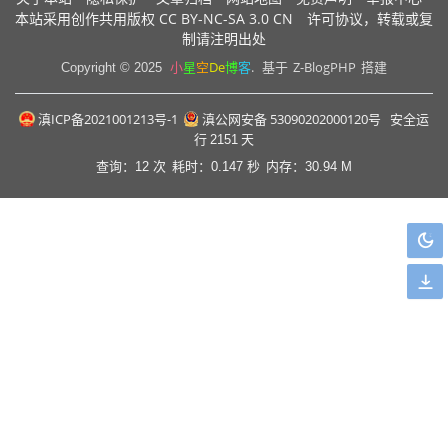
CC BY-NC-SA 3.0 CN
本站采用创作共用版权
许可协议，转载或复
制请注明出处
小
星
空
De
博
客
.
Z-BlogPHP
Copyright © 2025
基于
搭建
滇ICP备2021001213号-1
滇公网安备 53090202000120号
安全运
行
2151
天
查询：12 次
耗时：0.147 秒
内存：30.94 M