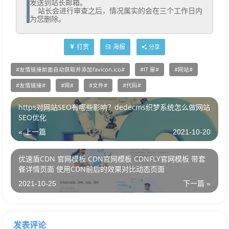
发送到站长邮箱。

  站长会进行审查之后，情况属实的会在三个工作日内
为您删除。
打赏
海报
分享
友情链接前面自动获取并添加favicon.ico
IT 屋
网站
友情链接
网
文件
代码
https对网站SEO有哪些影响？dedecms织梦系统怎么做网站
SEO优化
« 上一篇
2021-10-20
优速盾CDN 官网模板 CDN官网模板 CDNFLY官网模板 带套
餐详情页面 使用CDN前后的效果对比动态页面
2021-10-25
下一篇 »
发表评论